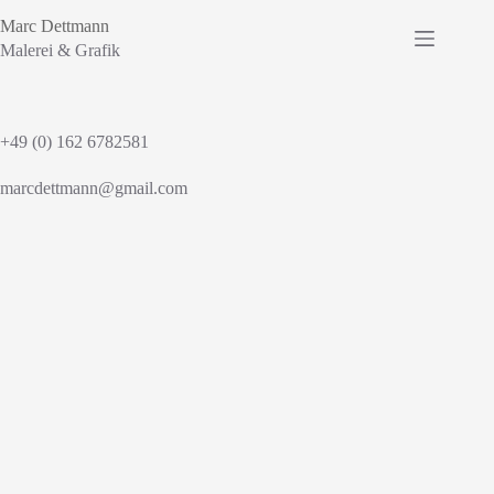
Zum
Marc Dettmann
Inhalt
springen
Malerei & Grafik
+49 (0) 162 6782581
marcdettmann@gmail.com