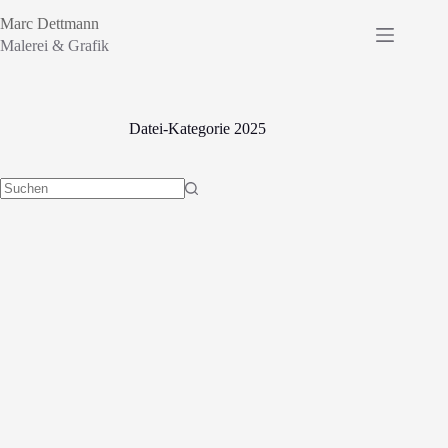
Zum
Marc Dettmann
Inhalt
springen
Malerei & Grafik
Datei-Kategorie
2025
Keine
Ergebnisse