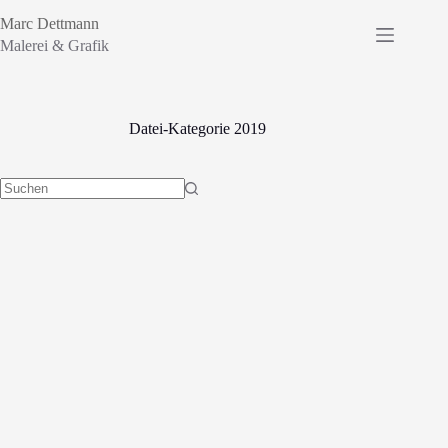
Zum
Marc Dettmann
Inhalt
springen
Malerei & Grafik
Datei-Kategorie
2019
Keine
Ergebnisse