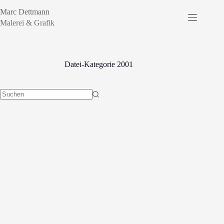
Zum
Marc Dettmann
Inhalt
springen
Malerei & Grafik
Datei-Kategorie
2001
Keine
Ergebnisse